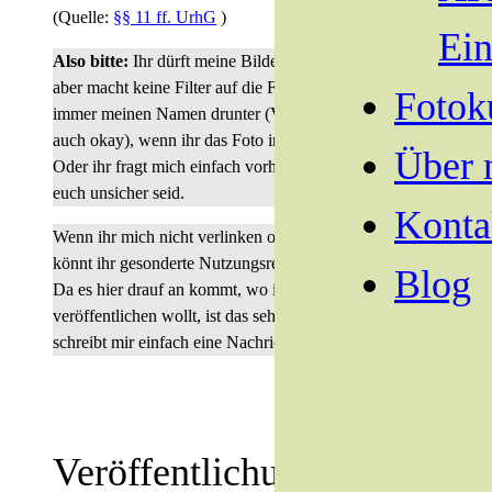
(Quelle:
§§ 11 ff. UrhG
)
Ei
Also bitte:
Ihr dürft meine Bilder gerne veröffentlichen,
aber macht keine Filter auf die Fotos und schreibt
Fotok
immer meinen Namen drunter (Verlinkung ist natürlich
auch okay), wenn ihr das Foto irgendwo veröffentlicht.
Über 
Oder ihr fragt mich einfach vorher nochmal, wenn ihr
euch unsicher seid.
Konta
Wenn ihr mich nicht verlinken oder nennen wollt,
könnt ihr gesonderte Nutzungsrechte bei mir kaufen.
Blog
Da es hier drauf an kommt, wo ihr die Bilder
veröffentlichen wollt, ist das sehr individuell. Also
schreibt mir einfach eine Nachricht.
Veröffentlichung der