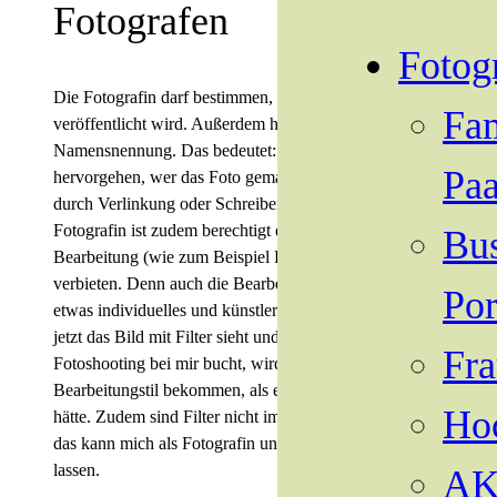
Fotografen
Fotog
Die Fotografin darf bestimmen, ob und wie ihr Werk
Fa
veröffentlicht wird. Außerdem hat sie das Recht auf
Namensnennung. Das bedeutet: es muss klar
Paa
hervorgehen, wer das Foto gemacht hat, zum Beispiel
durch Verlinkung oder Schreiben meines Namens. Die
Fotografin ist zudem berechtigt eine weitere
Bus
Bearbeitung (wie zum Beispiel Filter von Instagram) zu
verbieten. Denn auch die Bearbeitung eines Fotos ist
Por
etwas individuelles und künstlerisches. Wenn jemand
jetzt das Bild mit Filter sieht und auf Grund dessen ein
Fra
Fotoshooting bei mir bucht, wird er einen anderen
Bearbeitungstil bekommen, als er vielleicht erwartet
Ho
hätte. Zudem sind Filter nicht immer professionell und
das kann mich als Fotografin unprofessionell wirken
lassen.
AK