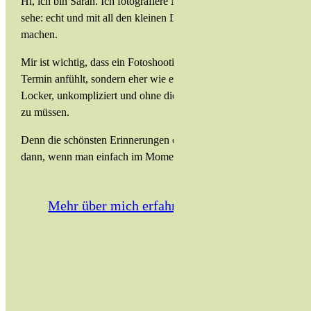
Hi, ich bin Sarah. Ich fotografiere Menschen so, wie ich sie
sehe: echt und mit all den kleinen Dingen, die sie besonders
machen.
Mir ist wichtig, dass ein Fotoshooting sich nicht wie ein
Termin anfühlt, sondern eher wie eine gute gemeinsame Zeit.
Locker, unkompliziert und ohne dieses Gefühl, perfekt sein
zu müssen.
Denn die schönsten Erinnerungen entstehen meistens genau
dann, wenn man einfach im Moment ist.
Mehr über mich erfahren