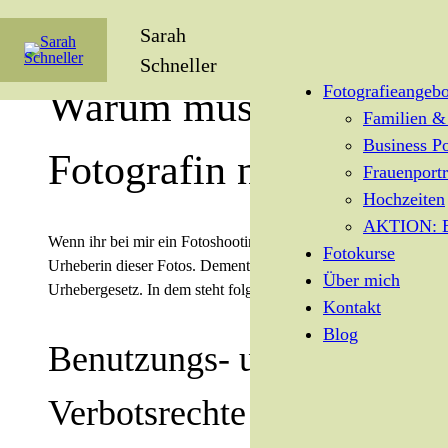
Sarah
Schneller
Fotografieangebo
Warum muss ich die
Familien &
Business Po
Fotografin nennen?
Frauenportr
Hochzeiten
AKTION: E
Wenn ihr bei mir ein Fotoshooting bucht, bin ich die
Fotokurse
Urheberin dieser Fotos. Dementsprechend gilt das
Über mich
Urhebergesetz. In dem steht folgendes:
Kontakt
Blog
Benutzungs- und
Verbotsrechte des